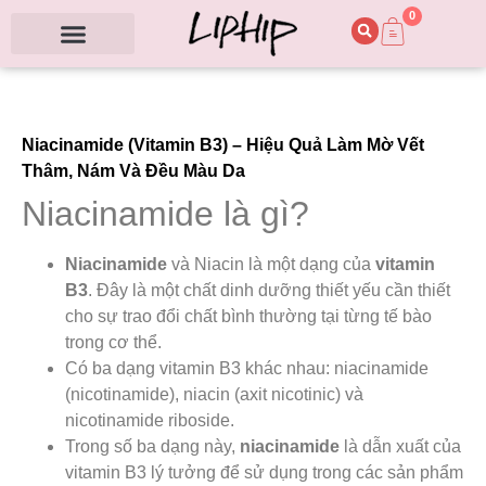
0
Niacinamide (Vitamin B3) – Hiệu Quả Làm Mờ Vết
Thâm, Nám Và Đều Màu Da
Niacinamide là gì?
Niacinamide
và Niacin là một dạng của
vitamin
B3
. Đây là một chất dinh dưỡng thiết yếu cần thiết
cho sự trao đổi chất bình thường tại từng tế bào
trong cơ thể.
Có ba dạng vitamin B3 khác nhau: niacinamide
(nicotinamide), niacin (axit nicotinic) và
nicotinamide riboside.
Trong số ba dạng này,
niacinamide
là dẫn xuất của
vitamin B3 lý tưởng để sử dụng trong các sản phẩm