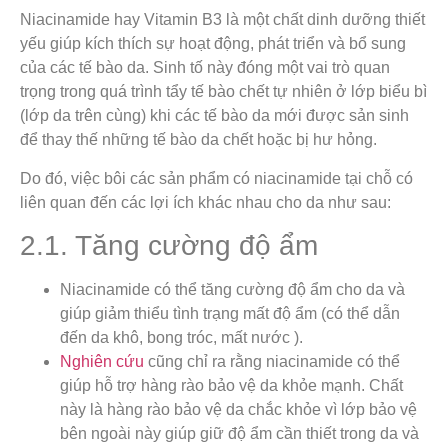
Niacinamide hay Vitamin B3 là một chất dinh dưỡng thiết
yếu giúp kích thích sự hoạt động, phát triển và bổ sung
của các tế bào da. Sinh tố này đóng một vai trò quan
trọng trong quá trình tẩy tế bào chết tự nhiên ở lớp biểu bì
(lớp da trên cùng) khi các tế bào da mới được sản sinh
để thay thế những tế bào da chết hoặc bị hư hỏng.
Do đó, việc bôi các sản phẩm có niacinamide tại chỗ có
liên quan đến các lợi ích khác nhau cho da như sau:
2.1. Tăng cường độ ẩm
Niacinamide có thể tăng cường độ ẩm cho da và
giúp giảm thiểu tình trạng mất độ ẩm (có thể dẫn
đến da khô, bong tróc, mất nước ).
Nghiên cứu
cũng chỉ ra rằng niacinamide có thể
giúp hỗ trợ hàng rào bảo vệ da khỏe mạnh. Chất
này là hàng rào bảo vệ da chắc khỏe vì lớp bảo vệ
bên ngoài này giúp giữ độ ẩm cần thiết trong da và