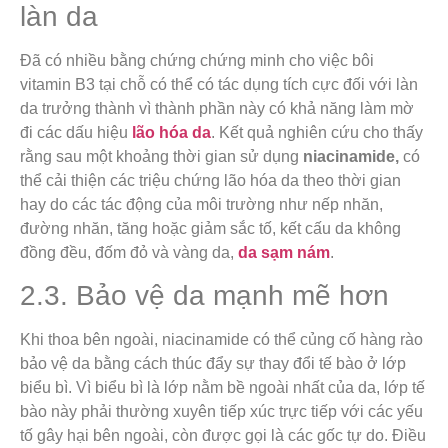
làn da
Đã có nhiều bằng chứng chứng minh cho việc bôi
vitamin B3 tại chỗ có thể có tác dụng tích cực đối với làn
da trưởng thành vì thành phần này có khả năng làm mờ
đi các dấu hiệu
lão hóa da
. Kết quả nghiên cứu cho thấy
rằng sau một khoảng thời gian sử dụng
niacinamide,
có
thể cải thiện các triệu chứng lão hóa da theo thời gian
hay do các tác động của môi trường như nếp nhăn,
đường nhăn, tăng hoặc giảm sắc tố, kết cấu da không
đồng đều, đốm đỏ và vàng da,
da sạm nám
.
2.3. Bảo vệ da mạnh mẽ hơn
Khi thoa bên ngoài, niacinamide có thể củng cố hàng rào
bảo vệ da bằng cách thúc đẩy sự thay đổi tế bào ở lớp
biểu bì. Vì biểu bì là lớp nằm bề ngoài nhất của da, lớp tế
bào này phải thường xuyên tiếp xúc trực tiếp với các yếu
tố gây hại bên ngoài, còn được gọi là các gốc tự do. Điều