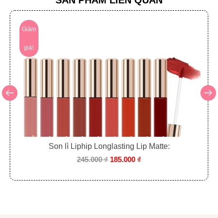
Giảm
giá!
Màu sắc đa dạng và phù hợp với mọi
phong cách
Son lì Liphip Longlasting Lip Matte:
245.000
₫
185.000
₫
Liphip Gel Eyeliner Pencil có 5 màu sắc hấp dẫn:
Màu #1: Real Black (Đen) – Tạo nét mạnh mẽ, cuốn
hút.
Màu #2: Mocha Brown (Nâu mocha) – Tôn lên vẻ dịu