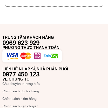
TRUNG TÂM KHÁCH HÀNG
0969 623 929
PHƯƠNG THỨC THANH TOÁN
LIÊN HỆ NHẬP SỈ, NHÀ PHÂN PHỐI
Thiết kế thông minh và hiệu quả bền lâu
0977 450 123
VỀ CHÚNG TÔI
Bút kẻ chân mày LipHip 4Point Pure Eyebrow Tattoo Pen có
Câu chuyên thương hiệu
thiết kế đầu bút với 4 ngòi. Điều này giúp tạo hiệu ứng lông
Chính sách đổi trả hàng
mày sắc nét từng sợi, mang đến vẻ tự nhiên và sống động.
Chính sách kiểm hàng
Đặc biệt, sản phẩm này rất phù hợp cho những ai có lông
mày nhạt và thưa.
Chính sách vận chuyển