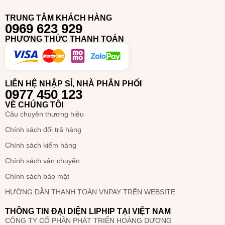
đường kẻ mỏng hay dày
TRUNG TÂM KHÁCH HÀNG
0969 623 929
Với đầu cọ siêu mỏng và linh hoạt,
Liphip Liquid Eyeliner
PHƯƠNG THỨC THANH TOÁN
giúp bạn dễ dàng vẽ những đường kẻ mắt mỏng nhẹ nhàng
hay dày đậm tùy thích. Cọ đàn hồi mang lại sự chính xác tối
đa. Cọ Liphip giúp bạn kiểm soát dễ dàng độ dày và độ nét
của đường kẻ.
LIÊN HỆ NHẬP SỈ, NHÀ PHÂN PHỐI
0977 450 123
03 Màu sắc quyến rũ – Sử dụng hàng
VỀ CHÚNG TÔI
ngày
Câu chuyên thương hiệu
Chính sách đổi trả hàng
Liphip Liquid Eyeliner
có hai màu sắc cơ bản giúp bạn dễ
dàng chọn lựa:
Chính sách kiểm hàng
Chính sách vận chuyển
Màu đen (Kẻ Mắt Nước Liphip Liquid Eyeliner #01
Black)
: Màu sắc mạnh mẽ, sắc nét, phù hợp cho mọi
Chính sách bảo mật
dịp và phong cách trang điểm.
HƯỚNG DẪN THANH TOÁN VNPAY TRÊN WEBSITE
THÔNG TIN ĐẠI DIỆN LIPHIP TẠI VIỆT NAM
CÔNG TY CỔ PHẦN PHÁT TRIỂN HOÀNG DƯƠNG