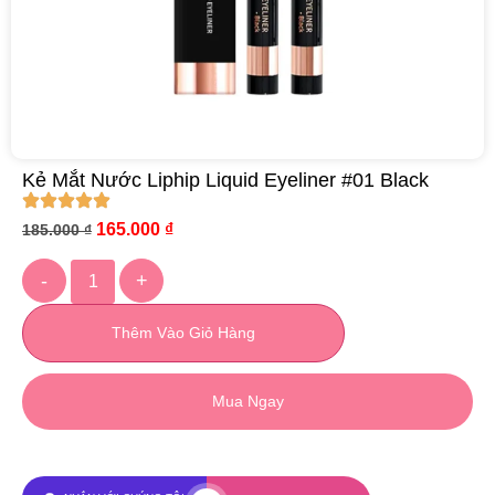
Kẻ Mắt Nước Liphip Liquid Eyeliner #01 Black
165.000
₫
185.000
₫
-
+
Thêm Vào Giỏ Hàng
Mua Ngay