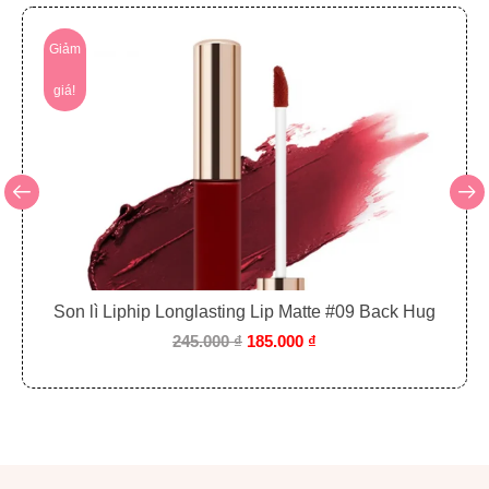
Giảm
giá!
01 Không lo lây lan – Giữ màu lâu
dài
Son lì Liphip Longlasting Lip Matte #09 Back Hug
Sản phẩm
bám dính chặt chẽ trên da, giữ màu lâu suốt cả
245.000
₫
185.000
₫
ngày mà không lo bị nhòe hay lây lan. Bạn có thể tự tin với
đôi mắt đẹp ngay cả khi gặp phải các yếu tố tác động bên
ngoài như mồ hôi hay nước. Đảm bảo đường kẻ mắt luôn
sắc nét và tươi mới.
02 Bút kẻ mắt siêu mỏng – Tạo