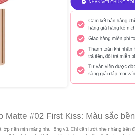
NHẮN VỚI CHÚNG TÔI
Cam kết bán hàng chí
hàng giả hàng kém c
Giao hàng miễn phí t
Thanh toán khi nhận 
trả tiền, đổi trả miễn p
Tư vẫn viên được đào
sàng giải đáp mọi vấ
ip Matte #02 First Kiss: Màu sắc bề
 lớp nền mịn màng như lông vũ. Chỉ cần lướt nhẹ nhàng trên đô