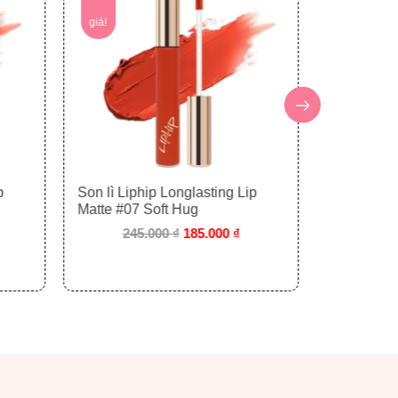
làm đến dự tiệc.
giá!
giá!
p
Son lì Liphip Longlasting Lip
Son lì Lip
Matte #07 Soft Hug
Matte #06
245.000
₫
185.000
₫
245
hương, trẻ trung.