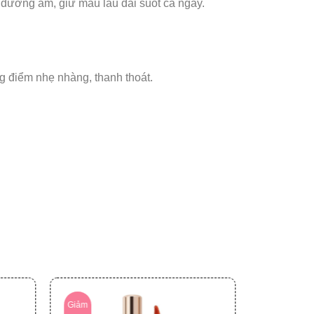
n dưỡng ẩm, giữ màu lâu dài suốt cả ngày.
g điểm nhẹ nhàng, thanh thoát.
Giảm
Giảm