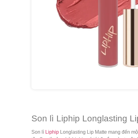
Son lì Liphip Longlasting L
Son lì
Liphip
Longlasting Lip Matte mang đến một