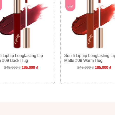
ên vẻ đẹp ngọt ngào, ấm áp. Phù hợp cho mọi hoàn cảnh, từ đi 
giá!
ì Liphip Longlasting Lip
Son lì Liphip Longlasting Li
e #09 Back Hug
Matte #08 Warm Hug
245.000
₫
185.000
₫
245.000
₫
185.000
₫
p với nhiều phong cách trang điểm khác nhau. Tạo vẻ ngoài dễ t