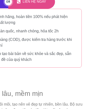
LIÊN HỆ NGAY
OR
nh hãng, hoàn tiền 100% nếu phát hiện
hất lượng
oàn quốc, nhanh chóng, hỏa tốc 2h
hàng (COD), được kiểm tra hàng trước khi
hí
 tạo bài bản về sức khỏe và sắc đẹp, sẫn
n đề của quý khách
n lâu, mềm mịn
i môi, tạo nên vẻ đẹp tự nhiên, bền lâu. Bộ sưu