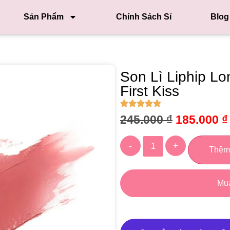
Sản Phẩm
Chính Sách Sỉ
Blog
Son Lì Liphip Lo
First Kiss
245.000
₫
185.000
₫
-
+
Thêm
Mu