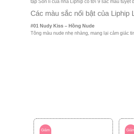
tập Son lì của nhà Liphip có tới 9 sắc màu tuyệ
Các màu sắc nổi bật của Liphip 
#01 Nudy Kiss – Hồng Nude
Tông màu nude nhẹ nhàng, mang lại cảm giác tin
Giảm
Giả