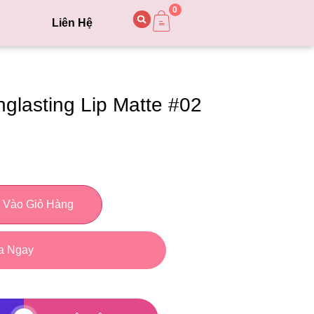
0
Liên Hệ
nglasting Lip Matte #02
 Vào Giỏ Hàng
a Ngay