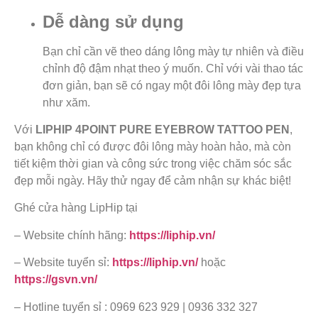
Dễ dàng sử dụng
Bạn chỉ cần vẽ theo dáng lông mày tự nhiên và điều
chỉnh độ đậm nhạt theo ý muốn. Chỉ với vài thao tác
đơn giản, bạn sẽ có ngay một đôi lông mày đẹp tựa
như xăm.
Với
LIPHIP 4POINT PURE EYEBROW TATTOO PEN
,
bạn không chỉ có được đôi lông mày hoàn hảo, mà còn
tiết kiệm thời gian và công sức trong việc chăm sóc sắc
đẹp mỗi ngày. Hãy thử ngay để cảm nhận sự khác biệt!
Ghé cửa hàng LipHip tại
– Website chính hãng:
https://liphip.vn/
– Website tuyển sỉ:
https://liphip.vn/
hoặc
https://gsvn.vn/
– Hotline tuyển sỉ : 0969 623 929 | 0936 332 327