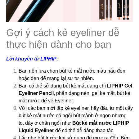
Gợi ý cách kẻ eyeliner dễ
thực hiện dành cho bạn
Lời khuyên từ LIPHIP:
Bạn nên lựa chọn bút kẻ mắt nước màu nâu đen
hoặc đen để mang lại sự tự nhiên.
Bạn có thể sử dụng bút kẻ mắt dạng chì
LIPHIP Gel
Eyeliner Pencil
, phấn dạng nén, gel kẻ mắt, bút kẻ
mắt nước để vẽ Eyeliner.
Với các bạn mới tập kẻ eyeliner, hãy đầu tư một cây
bút kẻ mắt nước có ngòi bút mảnh ở ngọn nhưng
to, dày ở chân ngòi như
Bút kẻ mắt nước LIPHIP
Liquid Eyeliner
để có thể dễ dàng thao tác.
Lắc nhẹ bút trước khi sử dụng để mực ra đều. Bên